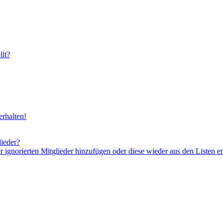
lt?
rhalten!
lieder?
er ignorierten Mitglieder hinzufügen oder diese wieder aus den Listen e