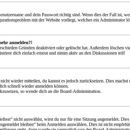
Benutzername und dein Passwort richtig sind. Wenn dies der Fall ist, w
igurationsproblem mit der Website vorliegt, welches ein Administrator l
t mehr anmelden?!
rschieden Gründen deaktiviert oder gelöscht hat. Außerdem löschen vie
triere dich einfach erneut und nimm aktiv an den Diskussionen teil!
 nicht wieder mitteilen, du kannst es jedoch zurücksetzen. Dies machs
 dich schnell wieder anmelden können.
ückzusetzen, so wende dich an die Board-Administration.
en“ nicht auswählst, wirst du nur für eine Sitzung angemeldet. Dies
Angemeldet bleiben“ beim Anmelden auswählen. Dies ist nicht empfehle
Verfügung steht, dann wurde sie vermutlich von der Board-Administratio