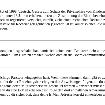
t of 1998 (deutsch: Gesetz zum Schutz der Privatsphäre von Kindern i
ern unter 13 Jahren erheben, hierzu die Zustimmung der Eltern bezieh
dich zu registrieren versuchst, zutrifft, ziehe einen rechtlichen Beista
stelle für Rechtsangelegenheiten jeglicher Art ist; außer solchen, die
erden.
 komplett ausgeschaltet hat, damit sich keine neuen Benutzer mehr anm
 wurden. Um Hilfe zu erhalten, wende dich an die Board-Administratio
richtige Passwort eingegeben hast. Wenn diese stimmen, dann gibt es
ern oder deiner Erziehungsberechtigten den Anweisungen folgen, die du e
 angemeldeten Mitglieder erst freigeschaltet werden – entweder musst du
. Wenn du eine E-Mail erhalten hast, folge den dort enthaltenen Anweis
nn du dir sicher bist, dass deine E-Mail-Adresse korrekt eingegeben w