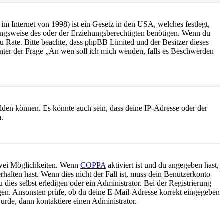
m Internet von 1998) ist ein Gesetz in den USA, welches festlegt,
ungsweise des oder der Erziehungsberechtigten benötigen. Wenn du
nd zu Rate. Bitte beachte, dass phpBB Limited und der Besitzer dieses
 unter der Frage „An wen soll ich mich wenden, falls es Beschwerden
elden können. Es könnte auch sein, dass deine IP-Adresse oder der
n.
 zwei Möglichkeiten. Wenn
COPPA
aktiviert ist und du angegeben hast,
rhalten hast. Wenn dies nicht der Fall ist, muss dein Benutzerkonto
 dies selbst erledigen oder ein Administrator. Bei der Registrierung
ungen. Ansonsten prüfe, ob du deine E-Mail-Adresse korrekt eingegeben
urde, dann kontaktiere einen Administrator.