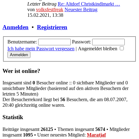
Letzter Beitrag
Re: Altdorf Christkindlmarkt …
von
volksfestfreak
Neuester Beitrag
15.02.2021, 13:38
Anmelden
•
Registrieren
Benutzername:
Passwort:
Ich habe mein Passwort vergessen
|
Angemeldet bleiben
Wer ist online?
Insgesamt sind
0
Besucher online :: 0 sichtbare Mitglieder und 0
unsichtbare Mitglieder (basierend auf den aktiven Besuchern der
letzten 5 Minuten)
Der Besucherrekord liegt bei
56
Besuchern, die am 08.07.2007,
20:40 gleichzeitig online waren.
Statistik
Beiträge insgesamt
26125
• Themen insgesamt
5674
• Mitglieder
insgesamt
1095
• Unser neuestes Mitglied:
Maratjaf