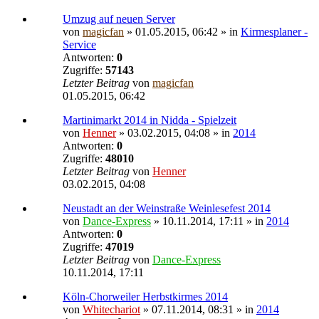
Umzug auf neuen Server
von
magicfan
» 01.05.2015, 06:42 » in
Kirmesplaner -
Service
Antworten:
0
Zugriffe:
57143
Letzter Beitrag
von
magicfan
01.05.2015, 06:42
Martinimarkt 2014 in Nidda - Spielzeit
von
Henner
» 03.02.2015, 04:08 » in
2014
Antworten:
0
Zugriffe:
48010
Letzter Beitrag
von
Henner
03.02.2015, 04:08
Neustadt an der Weinstraße Weinlesefest 2014
von
Dance-Express
» 10.11.2014, 17:11 » in
2014
Antworten:
0
Zugriffe:
47019
Letzter Beitrag
von
Dance-Express
10.11.2014, 17:11
Köln-Chorweiler Herbstkirmes 2014
von
Whitechariot
» 07.11.2014, 08:31 » in
2014