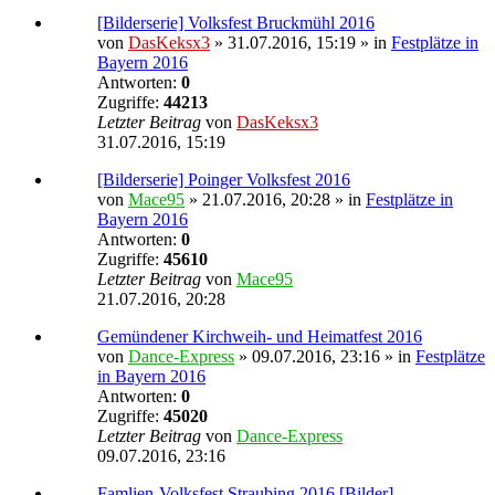
[Bilderserie] Volksfest Bruckmühl 2016
von
DasKeksx3
» 31.07.2016, 15:19 » in
Festplätze in
Bayern 2016
Antworten:
0
Zugriffe:
44213
Letzter Beitrag
von
DasKeksx3
31.07.2016, 15:19
[Bilderserie] Poinger Volksfest 2016
von
Mace95
» 21.07.2016, 20:28 » in
Festplätze in
Bayern 2016
Antworten:
0
Zugriffe:
45610
Letzter Beitrag
von
Mace95
21.07.2016, 20:28
Gemündener Kirchweih- und Heimatfest 2016
von
Dance-Express
» 09.07.2016, 23:16 » in
Festplätze
in Bayern 2016
Antworten:
0
Zugriffe:
45020
Letzter Beitrag
von
Dance-Express
09.07.2016, 23:16
Famlien-Volksfest Straubing 2016 [Bilder]