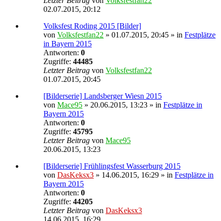
Letzter Beitrag
von
Volksfestfan22
02.07.2015, 20:12
Volksfest Roding 2015 [Bilder]
von
Volksfestfan22
» 01.07.2015, 20:45 » in
Festplätze
in Bayern 2015
Antworten:
0
Zugriffe:
44485
Letzter Beitrag
von
Volksfestfan22
01.07.2015, 20:45
[Bilderserie] Landsberger Wiesn 2015
von
Mace95
» 20.06.2015, 13:23 » in
Festplätze in
Bayern 2015
Antworten:
0
Zugriffe:
45795
Letzter Beitrag
von
Mace95
20.06.2015, 13:23
[Bilderserie] Frühlingsfest Wasserburg 2015
von
DasKeksx3
» 14.06.2015, 16:29 » in
Festplätze in
Bayern 2015
Antworten:
0
Zugriffe:
44205
Letzter Beitrag
von
DasKeksx3
14.06.2015, 16:29