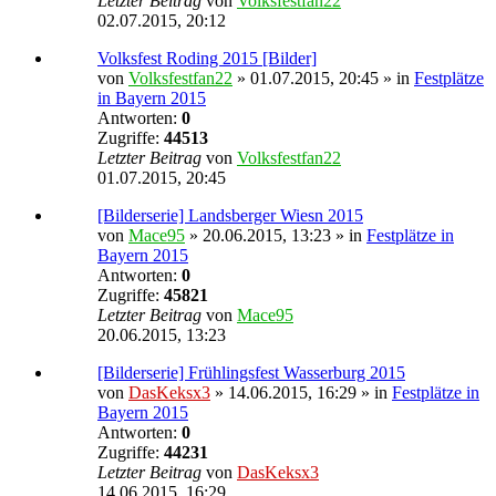
Letzter Beitrag
von
Volksfestfan22
02.07.2015, 20:12
Volksfest Roding 2015 [Bilder]
von
Volksfestfan22
» 01.07.2015, 20:45 » in
Festplätze
in Bayern 2015
Antworten:
0
Zugriffe:
44513
Letzter Beitrag
von
Volksfestfan22
01.07.2015, 20:45
[Bilderserie] Landsberger Wiesn 2015
von
Mace95
» 20.06.2015, 13:23 » in
Festplätze in
Bayern 2015
Antworten:
0
Zugriffe:
45821
Letzter Beitrag
von
Mace95
20.06.2015, 13:23
[Bilderserie] Frühlingsfest Wasserburg 2015
von
DasKeksx3
» 14.06.2015, 16:29 » in
Festplätze in
Bayern 2015
Antworten:
0
Zugriffe:
44231
Letzter Beitrag
von
DasKeksx3
14.06.2015, 16:29