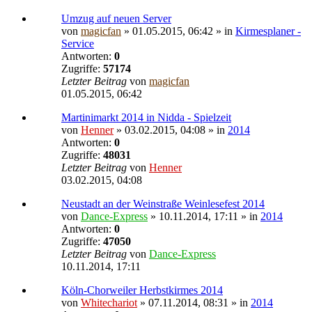
Umzug auf neuen Server
von
magicfan
» 01.05.2015, 06:42 » in
Kirmesplaner -
Service
Antworten:
0
Zugriffe:
57174
Letzter Beitrag
von
magicfan
01.05.2015, 06:42
Martinimarkt 2014 in Nidda - Spielzeit
von
Henner
» 03.02.2015, 04:08 » in
2014
Antworten:
0
Zugriffe:
48031
Letzter Beitrag
von
Henner
03.02.2015, 04:08
Neustadt an der Weinstraße Weinlesefest 2014
von
Dance-Express
» 10.11.2014, 17:11 » in
2014
Antworten:
0
Zugriffe:
47050
Letzter Beitrag
von
Dance-Express
10.11.2014, 17:11
Köln-Chorweiler Herbstkirmes 2014
von
Whitechariot
» 07.11.2014, 08:31 » in
2014