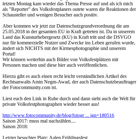
letzten Montag kam wieder das Thema Presse auf und als ich mich
als "Reporter" des Volksfestplaners outete waren die Reaktionen der
Schausteller und wenigen Besucher auch positiv.
Aber kommen wir jetzt zur Datenschutzgrundverordnung die am
25.05.2018 in der gesamten EU in Kraft getreten ist. Da in unserem
Land das Kunsturhebergesetz (KU) in Kraft tritt und die DSVGO
nur für kommerzielle Nutzer und Zwecke ins Leben gerufen wurde,
ändert sich NICHTS mit der Kirmesphotographie und unserem
Portal!
Wir können weiterhin auch Bilder von Volksfestplätzen mit
Personen machen und diese hier auch veröffentlichen.
Hierzu gibt es auch einen recht leicht verständlichen Artikel des
Rechtsanwalts Amin Negm-Awad, der auch Datenschutzbeauftrager
der Fotocommunity.com ist.
Liest euch den Link in Ruhe durch und dann sieht auch die Welt für
private Volksfestphotographen wieder besser aus!
http://www.fotocommunity.de/blog/fotogr ... ign=180516
Saison 2017: muss mal nachzählen....
Saison 2018:
Letzter besuchter Platz: Aalen Frühlingsfest